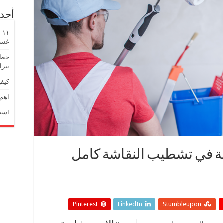
أحدث
١
غسيل
خطوا
ببرا
كيفي
اهم 
اسبا
 في تشطيب النقاشة كامل
Pinterest
LinkedIn
Stumbleupon