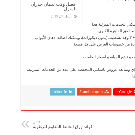
افضل وقت لدهان جدران
المنزل
أبريل 24, 2019
كتي للخدمات المنزلية هذا
ناطق القاهرة الكبرى،
والعرض يشمل عمل وجه سيلر + ٣ سكينة معجون + ٣ وجه تشطيب (بدون ديكورات)، ويمكنك اضافة دهان الأبواب
تفادة من خصومات العرض على كل قطعة.
 و نشع المياه، و اسعار الخامات.
ي ومتابعة
عروض تاسكتي المخفضة
على عدد من الخدمات المنزلية،
ا.
LinkedIn
Stumbleupon
Google +
التالي
فوائد ورق الحائط المقاوم للرطوبة