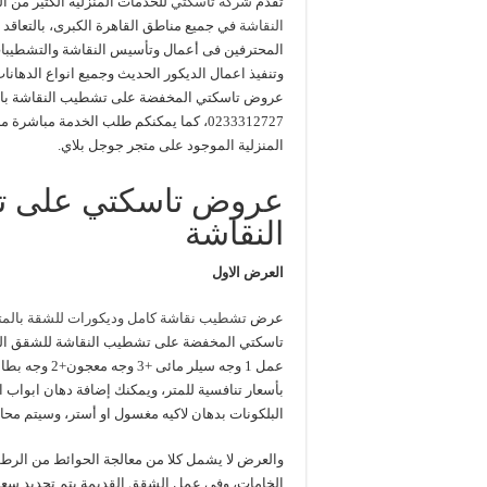
تقدم
شركة تاسكتي
للخدمات المنزلية الكثير من
النقاشة
في جميع مناطق القاهرة الكبرى، بالتعاقد
المحترفين فى أعمال وتأسيس النقاشة والتشطيبات
وتنفيذ اعمال الديكور الحديث وجميع انواع الدهانات
عروض تاسكتي المخفضة على تشطيب النقاشة بالك
0233312727، كما يمكنكم طلب الخدمة مباشرة من
المنزلية الموجود على متجر جوجل بلاي.
عروض تاسكتي على 
النقاشة
العرض الاول
عرض
تشطيب نقاشة كامل وديكورات للشقة بالمت
تاسكتي المخفضة على تشطيب النقاشة للشقق ال
بأسعار تنافسية للمتر، ويمكنك إضافة دهان ابواب ا
البلكونات بدهان لاكيه مغسول او أستر، وسيتم محا
والعرض لا يشمل كلا من معالجة الحوائط من الرطوب
الخامات، وفي عمل الشقق القديمة يتم تحديد سعر ا