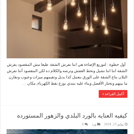
أول خطوة : لتوزيع الإضاءة هي اننا نفرش الشقة. طبعا مش المقصود بفرش
الشقة اننا اننا نشيل ونحط العفش ونرصه والكلام ده لكن المقصود أننا نفرش
البلان بتاع الشقة على الورق بنعمل كذا بديل ونقيمهم ميزات وعيوب ونقارن
ما بينهم ونختار الأفضل وبناء عليه نبتدي نوزع نقط الكهرباء, مكان …
أكمل القراءة »
كيفيه العنايه بالورد البلدي والزهور المستورده
يوليو 15, 2018
ورد
0