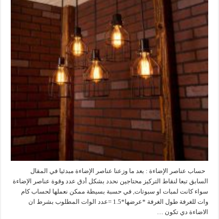
حساب عناصر الإضاءة : بعد ما وزعنا عناصر الإضاءة مبدئيا في المقال
السابق تبعا لنقاط التركيز محتاجين نحدد بشكل أدق عدد وقوة عناصر الإضاءة
سواء كانت لمبات او سبوتات, في حسبة بسيطة ممكن نعملها لحساب كام
وات للغرفة طول الغرفة *عرضها*1.5 =عدد الوات المطلوب بشرط ان
الاضاءة دي تكون …