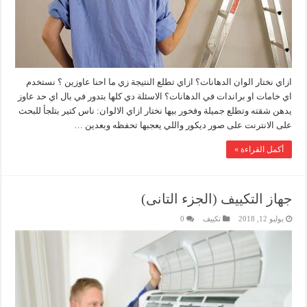
ازاي نختار الوان الدهانات؟ ازاي تطلع النتيجة زي ما احنا عاوزين ؟ نستخدم
اي خامات او براندات في الدهانات؟ الاسئلة دي كلها بتدور في بال اي حد عاوز
يدهن شقته وتطلع جميلة وفخور بيها نختار ازاي الالوان: ناس كتير بتلجأ للبحث
على الانترنت على صور ديكور واللي يعجبها تحفظه وبعدين …
أكمل القراءة »
جهاز التكييف (الجزء التانى)
يوليو 12, 2018
تكييف
0