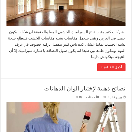
شركات كتير بقيت تنتج السيراميك الخشبي المط والحقيقة ان شكله بيكون
جميل في العرض وبقى بيتعمل مقاسات تشبه مقاسات الخشب فبيطلع نتيجة
تشبه الخشب تماما عشان كده ناس كتير بتفضل تركبه خصوصا في غرف
النوم, وبنكون طمعانين طبعا انه يكون سهل النضافة باعتباره سيراميك إلا أن
النتيجة مبتكونش دايما …
أكمل القراءة »
نصائح ذهبية لإختيار الوان الدهانات
يوليو 13, 2018
دهانات
0