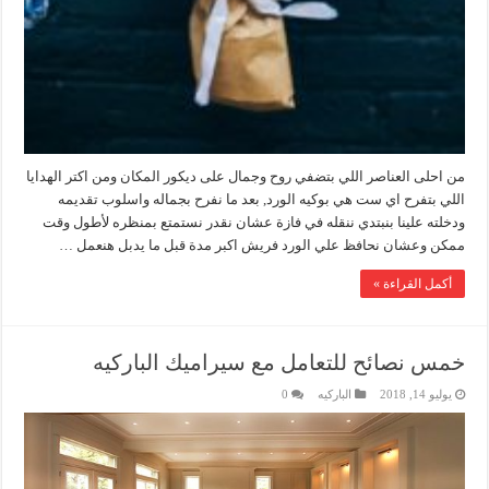
من احلى العناصر اللي بتضفي روح وجمال على ديكور المكان ومن اكتر الهدايا
اللي بتفرح اي ست هي بوكيه الورد, بعد ما نفرح بجماله واسلوب تقديمه
ودخلته علينا بنبتدي ننقله في فازة عشان نقدر نستمتع بمنظره لأطول وقت
ممكن وعشان نحافظ علي الورد فريش اكبر مدة قبل ما يدبل هنعمل …
أكمل القراءة »
خمس نصائح للتعامل مع سيراميك الباركيه
يوليو 14, 2018
الباركيه
0