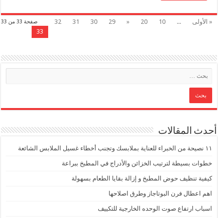
« الأولى
...
10
20
«
29
30
31
32
صفحة 33 من 33
33
أحدث المقالات
١١ نصيحة من الخبراء للعناية بملابسك وتجنب أخطاء غسيل الملابس الشائعة
خطوات بسيطة لترتيب الخزائن والأدراج في المطبخ ببراعة
كيفية تنظيف حوض المطبخ و إزالة بقايا الطعام بسهولة
اهم اعطال فرن البوتاجاز وطرق اصلاحها
اسباب ارتفاع صوت الوحده الخارجية للتكييف